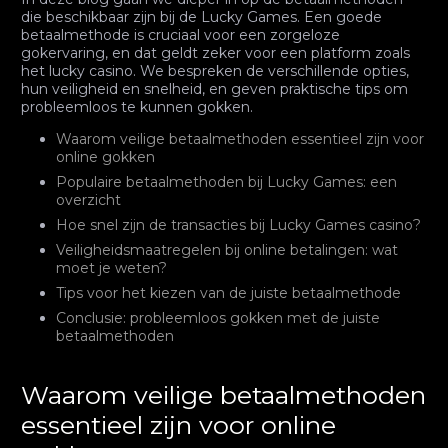
die beschikbaar zijn bij de Lucky Games. Een goede
betaalmethode is cruciaal voor een zorgeloze
gokervaring, en dat geldt zeker voor een platform zoals
het lucky casino. We bespreken de verschillende opties,
hun veiligheid en snelheid, en geven praktische tips om
probleemloos te kunnen gokken.
Waarom veilige betaalmethoden essentieel zijn voor
online gokken
Populaire betaalmethoden bij Lucky Games: een
overzicht
Hoe snel zijn de transacties bij Lucky Games casino?
Veiligheidsmaatregelen bij online betalingen: wat
moet je weten?
Tips voor het kiezen van de juiste betaalmethode
Conclusie: probleemloos gokken met de juiste
betaalmethoden
Waarom veilige betaalmethoden
essentieel zijn voor online