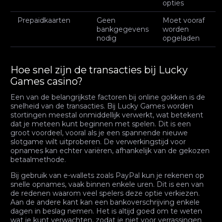
opties
Prepaidkaarten
Geen
Moet vooraf
bankgegevens
worden
nodig
opgeladen
Hoe snel zijn de transacties bij Lucky
Games casino?
Een van de belangrijkste factoren bij online gokken is de
snelheid van de transacties. Bij Lucky Games worden
stortingen meestal onmiddellijk verwerkt, wat betekent
dat je meteen kunt beginnen met spelen. Dit is een
groot voordeel, vooral als je een spannende nieuwe
slotgame wilt uitproberen. De verwerkingstijd voor
opnames kan echter variëren, afhankelijk van de gekozen
betaalmethode.
Bij gebruik van e-wallets zoals PayPal kun je rekenen op
snelle opnames, vaak binnen enkele uren. Dit is een van
de redenen waarom veel spelers deze optie verkiezen.
Aan de andere kant kan een bankoverschrijving enkele
dagen in beslag nemen. Het is altijd goed om te weten
wat je kunt verwachten, zodat je niet voor verrassingen