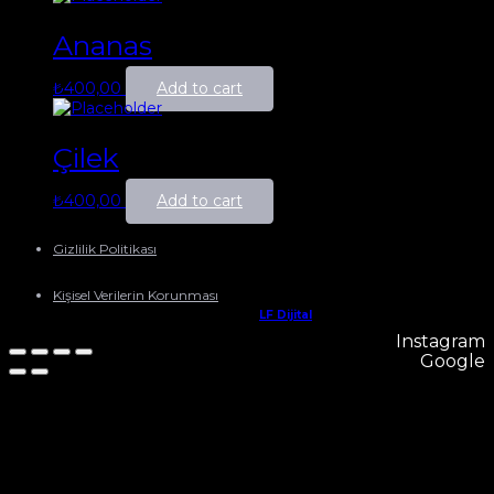
Ananas
₺
400,00
Add to cart
Çilek
₺
400,00
Add to cart
Gizlilik Politikası
Kişisel Verilerin Korunması
Web Tasarım:
LF Dijital
Instagram
Google