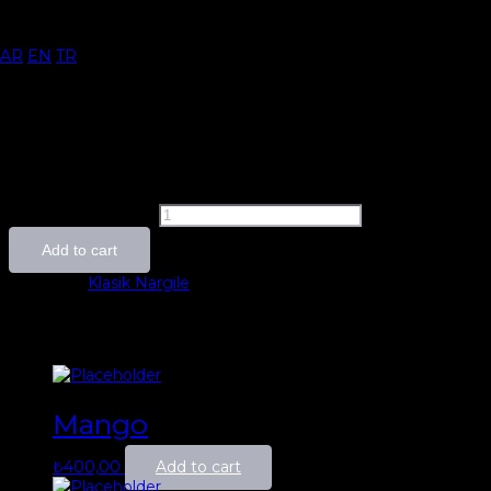
Home
/
Klasik Nargile
/ Mandalina
AR
EN
TR
Mandalina
₺
400,00
Mandalina quantity
Add to cart
Category:
Klasik Nargile
Related products
Mango
₺
400,00
Add to cart