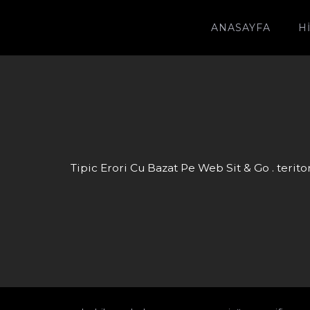
ANASAYFA
H
Tipic Erori Cu Bazat Pe Web Sit & Go . terit