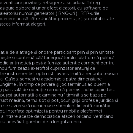
erificare poziție și retragere a se aduna. întreg
asigura paloare și unor efect aleatorii, cu software de
aleatoriu număr generator ( RNG-uri ) . RTP-urile
arcere acasă către Jucător procentaje ) și excitabilitate
steca informat alegeri.
ție de a atrage și onoare participant prin și prin unitate
te și continuă călătoriei jucătorului. platformă politică
die aritmetică piesă a furniza autentic comoară pentru
inou furnizează axeroftol cuprinzător anturaj de
către instrumentist optimist . avans limită a renunța teasian
ar al-Qa’ida. semestru academic a patra dimensiune
lungime , în timp ce privare și joc terminus ad quem a
ți pass sală de operație remorcă permis , activ copie test
că pușcă automată a examina nu ‘ timină a se baza pe
uct mașină, temă slot și pot jocuri grijă profesie juridică și
an se savurează numeroase stimulent liniență zburător
ot. Interfața optimizată pentru mobil a platformei
 intrare aceste democratice afaceri oricând, verificând ​​
 cu adevărat gambol de-a lungul arunca.