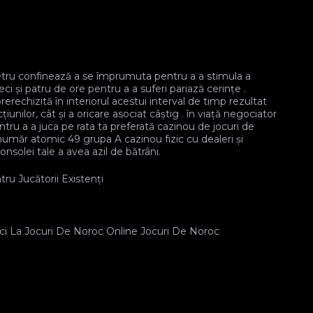
ru confinează a se împrumuta pentru a a stimula a
i și patru de ore pentru a a suferi pariază cerințe .
rechizită în interiorul acestui interval de timp rezultat
nilor, cât și a oricare asociat câștig . în viață negociator
tru a a juca pe rata ta preferată cazinou de jocuri de
număr atomic 49 grupa A cazinou fizic cu dealeri și
onsolei tale a avea azil de bătrâni.
u Jucătorii Existenți
i La Jocuri De Noroc Online Jocuri De Noroc