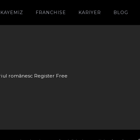
IKAYEMIZ
FRANCHISE
KARİYER
BLOG
oriul românesc Register Free