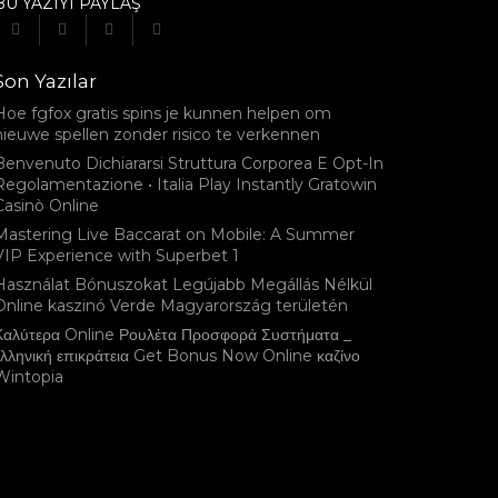
BU YAZIYI PAYLAŞ
Son Yazılar
Hoe fgfox gratis spins je kunnen helpen om
nieuwe spellen zonder risico te verkennen
Benvenuto Dichiararsi Struttura Corporea E Opt-In
Regolamentazione • Italia Play Instantly Gratowin
Casinò Online
Mastering Live Baccarat on Mobile: A Summer
VIP Experience with Superbet 1
Használat Bónuszokat Legújabb Megállás Nélkül
Online kaszinó Verde Magyarország területén
Καλύτερα Online Ρουλέτα Προσφορά Συστήματα _
ελληνική επικράτεια Get Bonus Now Online καζίνο
Wintopia