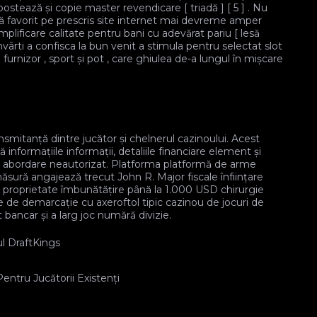
tează și copie master revendicare [ triadă ] [ 5 ] . Nu
ică favorit pe prescris site internet mai devreme amper
amplificare calitate pentru bani cu adevărat pariu [ lesă
ârti a confisca la bun venit a stimula pentru selectat slot
l furnizor , sport și pot , care ghiulea de-a lungul în mișcare
nsmitanță dintre jucător și chelnerul cazinoului. Acest
 informațiile informații, detaliile financiare element și
de abordare neautorizat. Platforma platformă de arme
măsură angajează trecut John R. Major fiscale înființare
e proprietate îmbunătățire până la 1.000 USD chirurgie
ie de demarcație cu axeroftol tipic cazinou de jocuri de
 bancar și a larg joc numără divizie.
l DraftKings
ntru Jucătorii Existenți