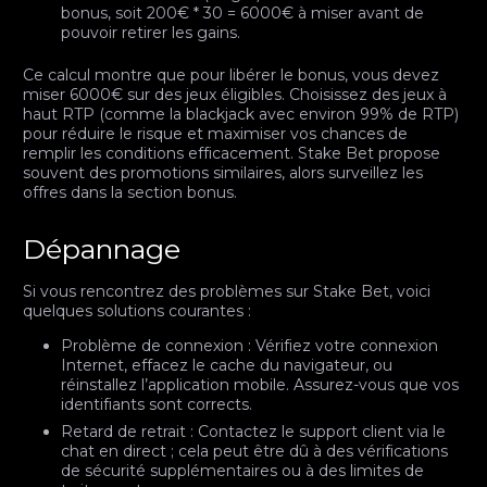
bonus, soit 200€ * 30 = 6000€ à miser avant de
pouvoir retirer les gains.
Ce calcul montre que pour libérer le bonus, vous devez
miser 6000€ sur des jeux éligibles. Choisissez des jeux à
haut RTP (comme la blackjack avec environ 99% de RTP)
pour réduire le risque et maximiser vos chances de
remplir les conditions efficacement. Stake Bet propose
souvent des promotions similaires, alors surveillez les
offres dans la section bonus.
Dépannage
Si vous rencontrez des problèmes sur Stake Bet, voici
quelques solutions courantes :
Problème de connexion : Vérifiez votre connexion
Internet, effacez le cache du navigateur, ou
réinstallez l’application mobile. Assurez-vous que vos
identifiants sont corrects.
Retard de retrait : Contactez le support client via le
chat en direct ; cela peut être dû à des vérifications
de sécurité supplémentaires ou à des limites de