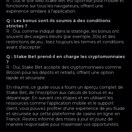
R : Oui, le site web Stake Bet est optimisé pour mobile et
fonctionne sur tous les navigateurs, offrant une
expérience similaire à l’application.
Q : Les bonus sont-ils soumis à des conditions
strictes ?
R : Oui, comme indiqué dans la stratégie, les bonus ont
souvent des wagers élevés (par exemple, 30x) et des
restrictions de jeu ; lisez toujours les termes et conditions
avant d’accepter.
Q : Stake Bet prend-il en charge les cryptomonnaies
?
R : Oui, Stake Bet accepte des cryptomonnaies comme
Bitcoin pour les dépôts et retraits, offrant une option
rapide et sécurisée.
En résumé, ce guide vous a fourni un aperçu complet de
Stake Bet, de l’inscription aux calculs de bonus et au
dépannage. En suivant ces étapes et en utilisant les
ressources comme l’application mobile et le support
client, vous pouvez profiter d’une expérience de jeu fluide
et sécurisée sur cette plateforme de casino en ligne en
France. Restez informé des mises à jour et jouez de
manière responsable pour maximiser vos opportunités.