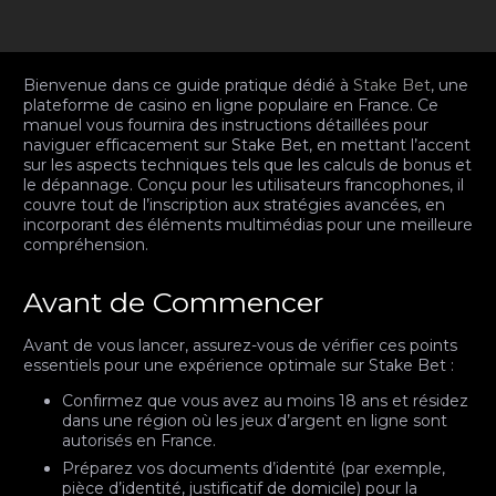
Bienvenue dans ce guide pratique dédié à
Stake Bet
, une
plateforme de casino en ligne populaire en France. Ce
manuel vous fournira des instructions détaillées pour
naviguer efficacement sur Stake Bet, en mettant l’accent
sur les aspects techniques tels que les calculs de bonus et
le dépannage. Conçu pour les utilisateurs francophones, il
couvre tout de l’inscription aux stratégies avancées, en
incorporant des éléments multimédias pour une meilleure
compréhension.
Avant de Commencer
Avant de vous lancer, assurez-vous de vérifier ces points
essentiels pour une expérience optimale sur Stake Bet :
Confirmez que vous avez au moins 18 ans et résidez
dans une région où les jeux d’argent en ligne sont
autorisés en France.
Préparez vos documents d’identité (par exemple,
pièce d’identité, justificatif de domicile) pour la