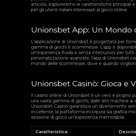
articolo, esploreremo le caratteristiche principali 
per gli utenti italiani interessati al gioco online.
Unionsbet App: Un Mondo di 
L’applicazione di Unionsbet è progettata per fornir
gamma di giochi e scommesse. L’app è disponibile
un’esperienza fluida e senza interruzioni per tutti g
personalizzazione avanzate, l’app di Unionsbet c
mondo delle scommesse, dove e quando voglion
Unionsbet Casinò: Gioca e Vi
Il casinò online di Unionsbet è un vero e proprio p
una vasta gamma di giochi, dalle slot machine ai cl
Unionsbet Casinò garantisce un divertimento senza
eccellente, la piattaforma incorpora sia grafica moz
sessione di gioco un’esperienza memorabile.
Caratteristica
Descri