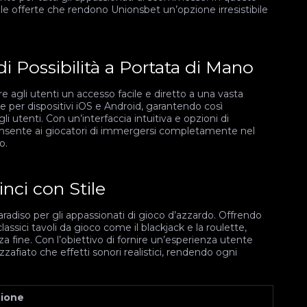
e le offerte che rendono Unionsbet un’opzione irresistibile
Possibilità a Portata di Mano
e agli utenti un accesso facile e diretto a una vasta
 per dispositivi iOS e Android, garantendo così
li utenti. Con un’interfaccia intuitiva e opzioni di
onsente ai giocatori di immergersi completamente nel
o.
nci con Stile
aradiso per gli appassionati di gioco d’azzardo. Offrendo
assici tavoli da gioco come il blackjack e la roulette,
 fine. Con l’obiettivo di fornire un’esperienza utente
zafiato che effetti sonori realistici, rendendo ogni
zione