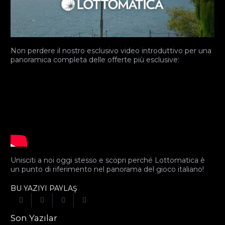
Non perdere il nostro esclusivo video introduttivo per una
panoramica completa delle offerte più esclusive:
Unisciti a noi oggi stesso e scopri perché Lottomatica è
un punto di riferimento nel panorama del gioco italiano!
BU YAZIYI PAYLAŞ
Son Yazılar