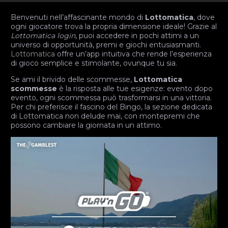
Benvenuti nell’affascinante mondo di
Lottomatica
, dove
ogni giocatore trova la propria dimensione ideale! Grazie al
Lottomatica login
, puoi accedere in pochi attimi a un
universo di opportunità, premi e giochi entusiasmanti.
Lottomatica
offre un’app intuitiva che rende l’esperienza
di gioco semplice e stimolante, ovunque tu sia.
Se ami il brivido delle scommesse,
Lottomatica
scommesse
è la risposta alle tue esigenze: evento dopo
evento, ogni scommessa può trasformarsi in una vittoria.
Per chi preferisce il fascino del Bingo, la sezione dedicata
di Lottomatica non delude mai, con montepremi che
possono cambiare la giornata in un attimo.