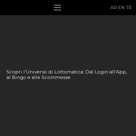
AR
EN
TR
Scopri l’Universo di Lottomatica: Dal Login all’App,
al Bingo e alle Scommesse