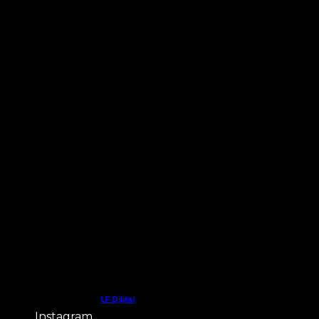
Web Tasarım:
LF Dijital
Instagram