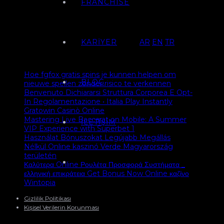
FRANCHISE
Sapanca Nargile Satan Yerler
KARİYER
AR
EN
TR
BU YAZIYI PAYLAŞ
Son Yazılar
Hoe fgfox gratis spins je kunnen helpen om
BLOG
nieuwe spellen zonder risico te verkennen
Benvenuto Dichiararsi Struttura Corporea E Opt-
In Regolamentazione • Italia Play Instantly
Gratowin Casinò Online
Mastering Live Baccarat on Mobile: A Summer
İLETIŞIM
VIP Experience with Superbet 1
Használat Bónuszokat Legújabb Megállás
Nélkül Online kaszinó Verde Magyarország
területén
Καλύτερα Online Ρουλέτα Προσφορά Συστήματα _
ελληνική επικράτεια Get Bonus Now Online καζίνο
Wintopia
Gizlilik Politikası
Kişisel Verilerin Korunması