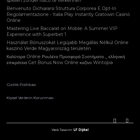
spellen zonder risico te verkennen
Benvenuto Dichiararsi Struttura Corporea E Opt-In
Regolamentazione • Italia Play Instantly Gratowin Casinò
Online
Mastering Live Baccarat on Mobile: A Summer VIP
Experience with Superbet 1
Használat Bónuszokat Legújabb Megállás Nélkül Online
kaszinó Verde Magyarország területén
Καλύτερα Online Ρουλέτα Προσφορά Συστήματα _ ελληνική
επικράτεια Get Bonus Now Online καζίνο Wintopia
Gizlilik Politikası
Kişisel Verilerin Korunması
Web Tasarım:
LF Dijital