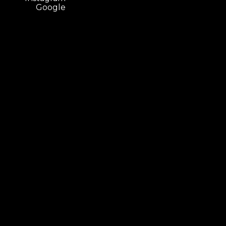
Google