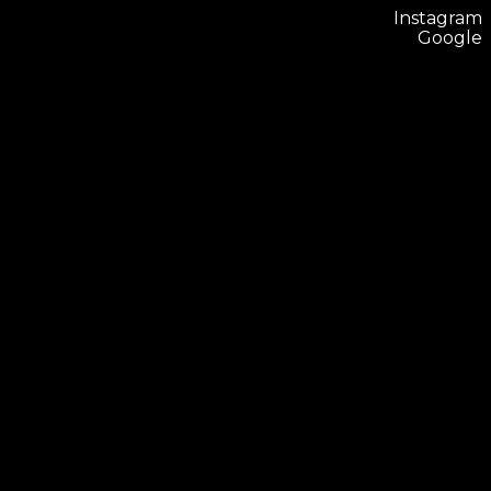
Instagram
Google