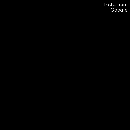
Instagram
Google