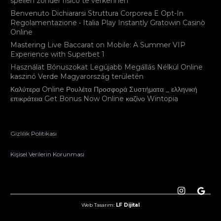
spellen zonder risico te verkennen
Benvenuto Dichiararsi Struttura Corporea E Opt-In
Regolamentazione • Italia Play Instantly Gratowin Casinò
Online
Mastering Live Baccarat on Mobile: A Summer VIP
Experience with Superbet 1
Használat Bónuszokat Legújabb Megállás Nélkül Online
kaszinó Verde Magyarország területén
Καλύτερα Online Ρουλέτα Προσφορά Συστήματα _ ελληνική
επικράτεια Get Bonus Now Online καζίνο Wintopia
Gizlilik Politikası
Kişisel Verilerin Korunması
Web Tasarım:
LF Dijital