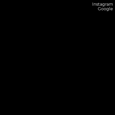
Instagram
Google