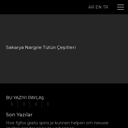
AR
EN
TR
Sakarya Nargile Tütün Çeşitleri
BU YAZIYI PAYLAŞ
Son Yazılar
Hoe fgfox gratis spins je kunnen helpen om nieuwe