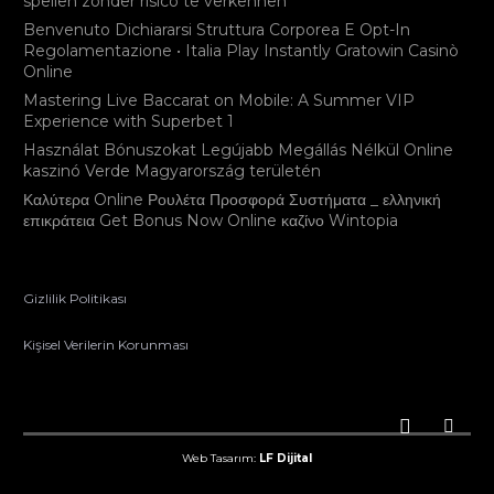
spellen zonder risico te verkennen
Benvenuto Dichiararsi Struttura Corporea E Opt-In
Regolamentazione • Italia Play Instantly Gratowin Casinò
Online
Mastering Live Baccarat on Mobile: A Summer VIP
Experience with Superbet 1
Használat Bónuszokat Legújabb Megállás Nélkül Online
kaszinó Verde Magyarország területén
Καλύτερα Online Ρουλέτα Προσφορά Συστήματα _ ελληνική
επικράτεια Get Bonus Now Online καζίνο Wintopia
Gizlilik Politikası
Kişisel Verilerin Korunması
Web Tasarım:
LF Dijital