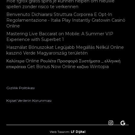
Hoe fgfox gratis spins je kunnen helpen om nieuwe
spellen zonder risico te verkennen
Benvenuto Dichiararsi Struttura Corporea E Opt-In
Regolamentazione • Italia Play Instantly Gratowin Casinò
Online
Mastering Live Baccarat on Mobile: A Summer VIP
Experience with Superbet 1
Használat Bónuszokat Legújabb Megállás Nélkül Online
kaszinó Verde Magyarország területén
Καλύτερα Online Ρουλέτα Προσφορά Συστήματα _ ελληνική
επικράτεια Get Bonus Now Online καζίνο Wintopia
Gizlilik Politikası
Kişisel Verilerin Korunması
Web Tasarım:
LF Dijital