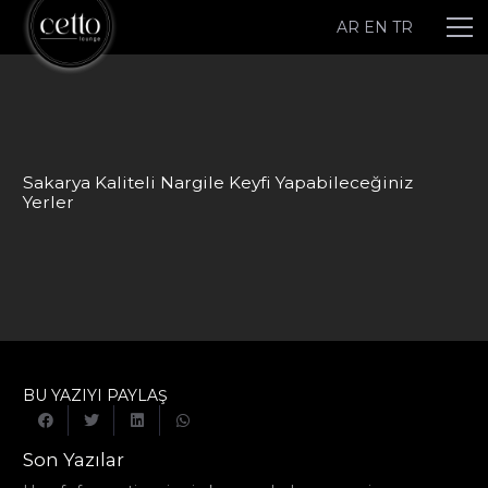
AR
EN
TR
Sakarya Kaliteli Nargile Keyfi Yapabileceğiniz
Yerler
BU YAZIYI PAYLAŞ
Son Yazılar