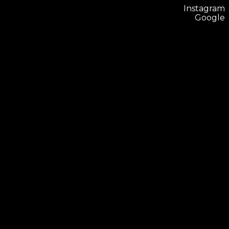
Instagram
Google