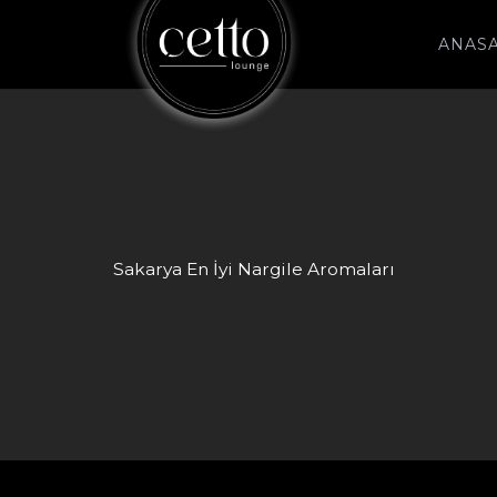
ANAS
Sakarya En İyi Nargile Aromaları