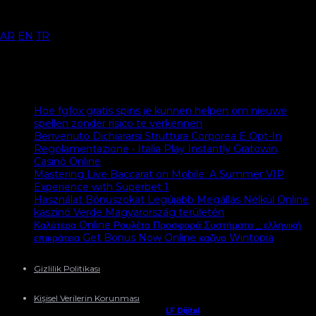
Sakarya En İyi Kalitede Tütün Kullanan Kafeler
AR
EN
TR
BU YAZIYI PAYLAŞ
Son Yazılar
Hoe fgfox gratis spins je kunnen helpen om nieuwe
spellen zonder risico te verkennen
Benvenuto Dichiararsi Struttura Corporea E Opt-In
Regolamentazione • Italia Play Instantly Gratowin
Casinò Online
Mastering Live Baccarat on Mobile: A Summer VIP
Experience with Superbet 1
Használat Bónuszokat Legújabb Megállás Nélkül Online
kaszinó Verde Magyarország területén
Καλύτερα Online Ρουλέτα Προσφορά Συστήματα _ ελληνική
επικράτεια Get Bonus Now Online καζίνο Wintopia
Gizlilik Politikası
Kişisel Verilerin Korunması
Web Tasarım:
LF Dijital