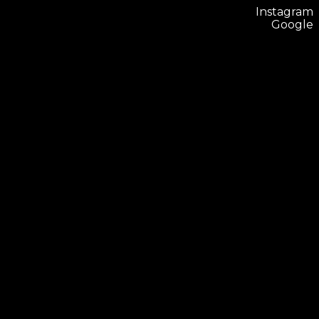
Instagram
Google