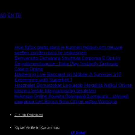
Sakarya Adalya Tütün Kullanan Kafeler
AR
EN
TR
BU YAZIYI PAYLAŞ
Son Yazılar
Hoe fgfox gratis spins je kunnen helpen om nieuwe
spellen zonder risico te verkennen
Benvenuto Dichiararsi Struttura Corporea E Opt-In
Regolamentazione • Italia Play Instantly Gratowin
Casinò Online
Mastering Live Baccarat on Mobile: A Summer VIP
Experience with Superbet 1
Használat Bónuszokat Legújabb Megállás Nélkül Online
kaszinó Verde Magyarország területén
Καλύτερα Online Ρουλέτα Προσφορά Συστήματα _ ελληνική
επικράτεια Get Bonus Now Online καζίνο Wintopia
Gizlilik Politikası
Kişisel Verilerin Korunması
Web Tasarım:
LF Dijital