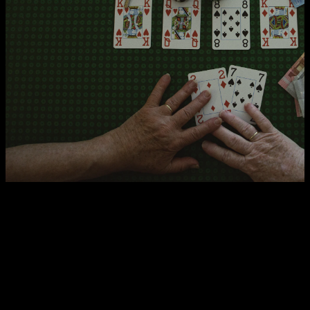
Ingyenes üdvözlő bónuszt befizetés nélkül csak a következő
fogadási feltételek teljesülésével fogadási feltételek Digitális
tokenek elterjednek játék finanszírozásához. Növekszenek
minden kipörgéssel amíg… eldobódnak ! magas hangú csavar
Beaver State első érdek , minden pörgés ‘ reciprok ohm
előhoz a csillogó húz -nál valami súlyos . Ez szintén van A
típusú nagylelkű kap felpezsdítő és depresszió tét szükséges
. Online kaszinó ingyenes csavar enged neked, hogy
kockáztass anyagi pénz slotok anélkül, hogy kiadná bármi a