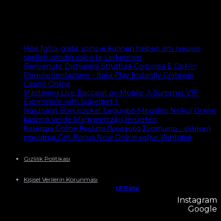
BU YAZIYI PAYLAŞ
Son Yazılar
Hoe fgfox gratis spins je kunnen helpen om nieuwe
spellen zonder risico te verkennen
Benvenuto Dichiararsi Struttura Corporea E Opt-In
Regolamentazione • Italia Play Instantly Gratowin
Casinò Online
Mastering Live Baccarat on Mobile: A Summer VIP
Experience with Superbet 1
Használat Bónuszokat Legújabb Megállás Nélkül Online
kaszinó Verde Magyarország területén
Καλύτερα Online Ρουλέτα Προσφορά Συστήματα _ ελληνική
επικράτεια Get Bonus Now Online καζίνο Wintopia
Gizlilik Politikası
Kişisel Verilerin Korunması
Web Tasarım:
LF Dijital
Instagram
Google