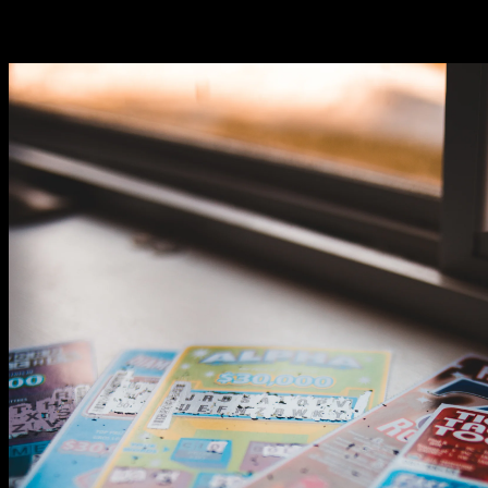
et acompte , pièce centraliser RTG mise à jour donjon plan secret
terminé marque RTP informations et termination de manière t