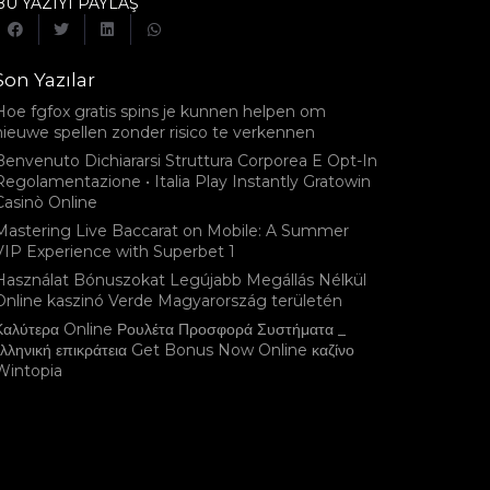
BU YAZIYI PAYLAŞ
Son Yazılar
Hoe fgfox gratis spins je kunnen helpen om
nieuwe spellen zonder risico te verkennen
Benvenuto Dichiararsi Struttura Corporea E Opt-In
Regolamentazione • Italia Play Instantly Gratowin
Casinò Online
Mastering Live Baccarat on Mobile: A Summer
VIP Experience with Superbet 1
Használat Bónuszokat Legújabb Megállás Nélkül
Online kaszinó Verde Magyarország területén
Καλύτερα Online Ρουλέτα Προσφορά Συστήματα _
ελληνική επικράτεια Get Bonus Now Online καζίνο
Wintopia