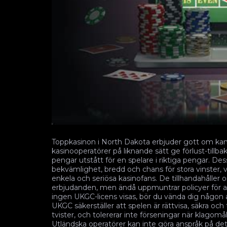
Toppkasinon i North Dakota erbjuder gott om kamp
kasinooperatörer på liknande sätt ge förlust-tillb
pengar utstått för en spelare i riktiga pengar. D
bekvämlighet, bredd och chans för stora vinster, v
enkela och seriösa kasinofans. De tillhandahåller om
erbjudanden, men ändå uppmuntrar policyer för an
ingen UKGC-licens visas, bör du vända dig någon a
UKGC säkerställer att spelen är rättvisa, säkra och
tvister, och tolererar inte förseningar när klagom
Utländska operatörer kan inte göra anspråk på d