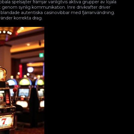
lobala spelsajter främjar vanligtvis aktiva grupper av lojala
et genom synlig kommunikation. Inre drivkrafter driver
, blandade autentiska casinovibbar med fjärranvändning.
änder korrekta drag.