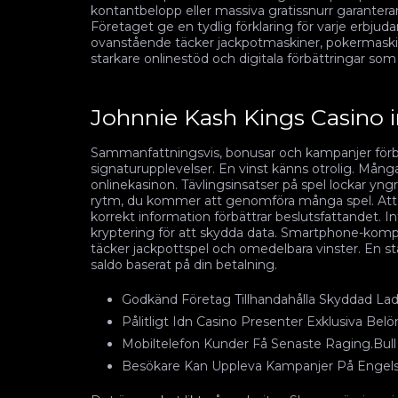
kontantbelopp eller massiva gratissnurr garanterar
Företaget ge en tydlig förklaring för varje erbjud
ovanstående täcker jackpotmaskiner, pokermaskine
starkare onlinestöd och digitala förbättringar som
Johnnie Kash Kings Casino 
Sammanfattningsvis, bonusar och kampanjer förbät
signaturupplevelser. En vinst känns otrolig. Mång
onlinekasinon. Tävlingsinsatser på spel lockar yngr
rytm, du kommer att genomföra många spel. Att va
korrekt information förbättrar beslutsfattandet. 
kryptering för att skydda data. Smartphone-kompati
täcker jackpottspel och omedelbara vinster. En st
saldo baserat på din betalning.
Godkänd Företag Tillhandahålla Skyddad La
Pålitligt Idn Casino Presenter Exklusiva Belö
Mobiltelefon Kunder Få Senaste Raging.Bull
Besökare Kan Uppleva Kampanjer På Engels