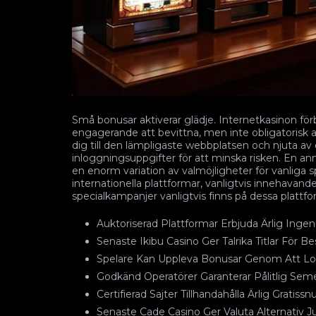
Små bonusar aktiverar glädje. Internetkasinon förbl
engagerande att bevittna, men inte obligatorisk 
dig till den lämpligaste webbplatsen och njuta av
inloggningsuppgifter för att minska risken. En anna
en enorm variation av valmöjligheter för vanliga s
internationella plattformar, vanligtvis innehavande
specialkampanjer vanligtvis finns på dessa plattfor
Auktoriserad Plattformar Erbjuda Ärlig Ingen 
Senaste Ikibu Casino Ger Talrika Titlar För Be
Spelare Kan Uppleva Bonusar Genom Att Log
Godkänd Operatörer Garanterar Pålitlig Sem
Certifierad Sajter Tillhandahålla Ärlig Gratissnur
Senaste Cade Casino Ger Valuta Alternativ J