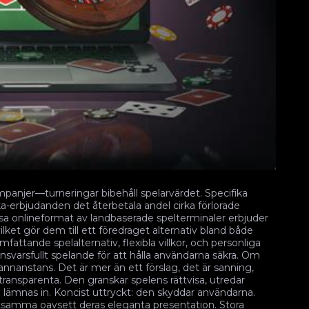
anjer—turneringar bibehåll spelarvärdet. Specifika
aka-erbjudanden det återbetala andel cirka förlorade
essa onlineformat av landbaserade spelterminaler erbjuder
ilket gör dem till ett föredraget alternativ bland både
fattande spelalternativ, flexibla villkor, och personliga
svarsfullt spelande för att hålla användarna säkra. Om
nnanstans. Det är mer än ett förslag, det är sanning,
 transparenta. Den granskar spelens rättvisa, utredar
ål lämnas in. Koncist uttryckt: den skyddar användarna.
etsamma oavsett deras eleganta presentation. Stora