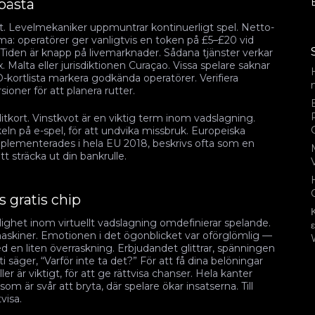
bästa
het. Levelmekaniker uppmuntrar kontinuerligt spel. Netto-
a: operatörer ger vanligtvis en token på £5–£20 vid
 Tiden är knapp på livemarknader. Sådana tjänster verkar
. Malta eller jurisdiktionen Curaçao. Vissa spelare saknar
D-kortlista markera godkända operatörer. Verifiera
rsioner för att planera rutter.
editkort. Vinstkvot är en viktig term inom vadslagning.
eln på e-spel, för att undvika missbruk. Europeiska
plementerades i hela EU 2018, beskrivs ofta som en
tt sträcka ut din bankrulle.
 gratis chip
klighet inom virtuellt vadslagning omdefinierar spelande.
ja maskiner. Emotionen i det ögonblicket var oförglömlig —
ed en liten överraskning. Erbjudandet glittrar, spänningen
ti säger, “Varför inte ta det?” För att få dina belöningar
 är viktigt, för att ge rättvisa chanser. Hela kanter
 som är svår att bryta, där spelare ökar insatserna. Till
visa.