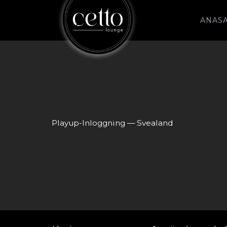
ANAS
Playup-Inloggning — Svealand