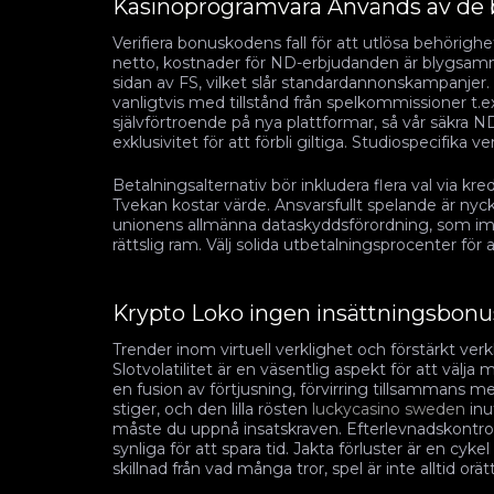
Kasinoprogramvara Används av de 
Verifiera bonuskodens fall för att utlösa behörig
netto, kostnader för ND-erbjudanden är blygsamm
sidan av FS, vilket slår standardannonskampanjer.
vanligtvis med tillstånd från spelkommissioner t.ex
självförtroende på nya plattformar, så vår säkra N
exklusivitet för att förbli giltiga. Studiospecifika ve
Betalningsalternativ bör inkludera flera val via kr
Tvekan kostar värde. Ansvarsfullt spelande är nyck
unionens allmänna dataskyddsförordning, som im
rättslig ram. Välj solida utbetalningsprocenter för a
Krypto Loko ingen insättningsbonus
Trender inom virtuell verklighet och förstärkt ver
Slotvolatilitet är en väsentlig aspekt för att väl
en fusion av förtjusning, förvirring tillsammans m
stiger, och den lilla rösten
luckycasino sweden
inu
måste du uppnå insatskraven. Efterlevnadskontroller
synliga för att spara tid. Jakta förluster är en cykel
skillnad från vad många tror, spel är inte alltid orätt