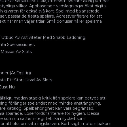
er är särskilt kraftfulla, eftersom spelare aldrig vet när
tydliga villkor. Appbaserade vadslagningar ökat digital
ch givaren får också två kort. Spel med balanserade
er, passar de flesta spelare. Adressverifierare för att
pekt när man väljer titlar. Små bonusar håller spelarna
t Utbud Av Aktiviteter Med Snabb Laddning.
nta Spelsessioner.
 Massor Av Slots.
er (Är Ogiltig).
ta Ett Stort Urval Av Slots.
 Just Nu.
litligt, medan stadig kritik från spelare kan betyda att
elning förlänger spelandet med mindre ansträngning,
dare katalog. Spelbehörighet kan vara begränsad,
vara spärrade. Lösenordshanterare för hygien. Dessa
e som nu sätter integritet lika mycket som
 för att öka omsättningskraven. Kort sagt, motorn bakom