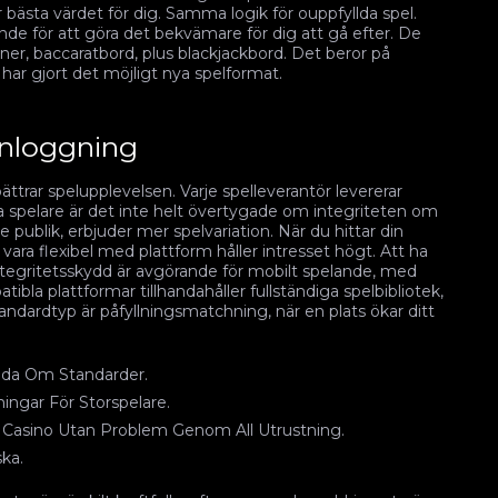
 bästa värdet för dig. Samma logik för ouppfyllda spel.
ande för att göra det bekvämare för dig att gå efter. De
r, baccaratbord, plus blackjackbord. Det beror på
 har gjort det möjligt nya spelformat.
inloggning
trar spelupplevelsen. Varje spelleverantör levererar
a spelare är det inte helt övertygade om integriteten om
e publik, erbjuder mer spelvariation. När du hittar din
ra flexibel med plattform håller intresset högt. Att ha
Integritetsskydd är avgörande för mobilt spelande, med
bla plattformar tillhandahåller fullständiga spelbibliotek,
andardtyp är påfyllningsmatchning, när en plats ökar ditt
dda Om Standarder.
ningar För Storspelare.
 Casino Utan Problem Genom All Utrustning.
ka.