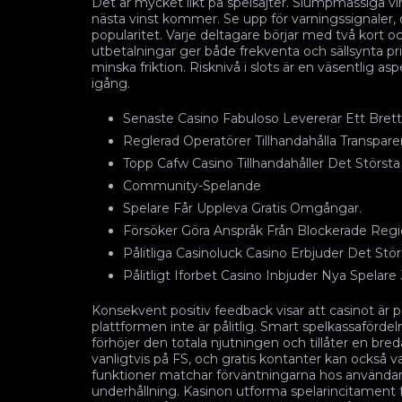
Det är mycket likt på spelsajter. Slumpmässiga vinst
nästa vinst kommer. Se upp för varningssignaler, o
popularitet. Varje deltagare börjar med två kort o
utbetalningar ger både frekventa och sällsynta pris
minska friktion. Risknivå i slots är en väsentlig as
igång.
Senaste Casino Fabuloso Levererar Ett Bret
Reglerad Operatörer Tillhandahålla Transpare
Topp Cafw Casino Tillhandahåller Det Största
Community-Spelande
Spelare Får Uppleva Gratis Omgångar.
Försöker Göra Anspråk Från Blockerade Region
Pålitliga Casinoluck Casino Erbjuder Det Störs
Pålitligt Iforbet Casino Inbjuder Nya Spelare
Konsekvent positiv feedback visar att casinot är på
plattformen inte är pålitlig. Smart spelkassaförd
förhöjer den totala njutningen och tillåter en bre
vanligtvis på FS, och gratis kontanter kan också 
funktioner matchar förväntningarna hos användar
underhållning. Kasinon utforma spelarincitament