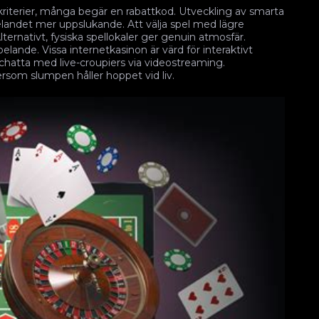
riterier, många begär en rabattkod. Utveckling av smarta
pelandet mer uppslukande. Att välja spel med lägre
ernativt, fysiska spellokaler ger genuin atmosfär.
ande. Vissa internetkasinon är värd för interaktivt
 chatta med live-croupiers via videostreaming.
ersom slumpen håller hoppet vid liv.