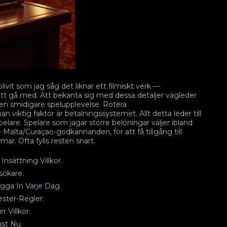
ivit som jag såg det liknar ett filmiskt verk —
att gå med. Att bekanta sig med dessa detaljer vägleder
 en smidigare spelupplevelse. Rotera
n viktig faktor är betalningssystemet. Allt detta leder till
pelare. Spelare som jagar större belöningar väljer ibland
 Malta/Curaçao-godkännanden, för att få tillgång till
mar. Ofta fylls resten snart.
Insättning Villkor.
sökare.
ga In Varje Dag.
ester-Regler.
r Villkor.
ust Nu.