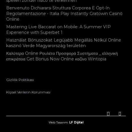
spellen zonder risico te verkennen
Benvenuto Dichiararsi Struttura Corporea E Opt-In
Regolamentazione • Italia Play Instantly Gratowin Casinò
Online
Mastering Live Baccarat on Mobile: A Summer VIP
Experience with Superbet 1
Használat Bónuszokat Legújabb Megállás Nélkül Online
kaszinó Verde Magyarország területén
Καλύτερα Online Ρουλέτα Προσφορά Συστήματα _ ελληνική
επικράτεια Get Bonus Now Online καζίνο Wintopia
Gizlilik Politikası
Kişisel Verilerin Korunması
Web Tasarım:
LF Dijital