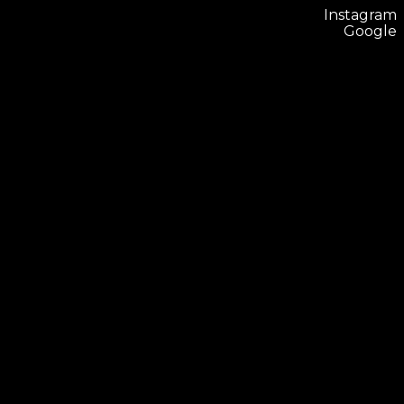
Instagram
Google