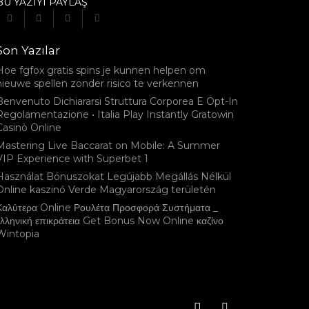
BU YAZIYI PAYLAŞ
Son Yazılar
Hoe fgfox gratis spins je kunnen helpen om
nieuwe spellen zonder risico te verkennen
Benvenuto Dichiararsi Struttura Corporea E Opt-In
Regolamentazione • Italia Play Instantly Gratowin
Casinò Online
Mastering Live Baccarat on Mobile: A Summer
VIP Experience with Superbet 1
Használat Bónuszokat Legújabb Megállás Nélkül
Online kaszinó Verde Magyarország területén
Καλύτερα Online Ρουλέτα Προσφορά Συστήματα _
ελληνική επικράτεια Get Bonus Now Online καζίνο
Wintopia