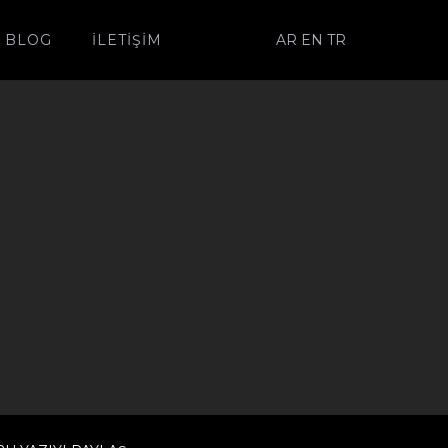
AR
EN
TR
BLOG
İLETIŞIM