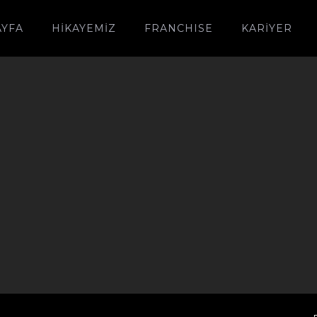
AYFA
HIKAYEMIZ
FRANCHISE
KARİYER