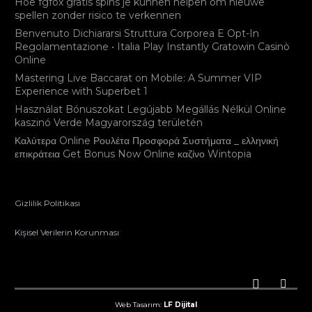
Hoe fgfox gratis spins je kunnen helpen om nieuwe
spellen zonder risico te verkennen
Benvenuto Dichiararsi Struttura Corporea E Opt-In
Regolamentazione • Italia Play Instantly Gratowin Casinò
Online
Mastering Live Baccarat on Mobile: A Summer VIP
Experience with Superbet 1
Használat Bónuszokat Legújabb Megállás Nélkül Online
kaszinó Verde Magyarország területén
Καλύτερα Online Ρουλέτα Προσφορά Συστήματα _ ελληνική
επικράτεια Get Bonus Now Online καζίνο Wintopia
Gizlilik Politikası
Kişisel Verilerin Korunması
Web Tasarım:
LF Dijital