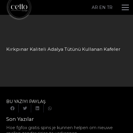
AR
EN
TR
Kırkpınar Kaliteli Adalya Tütünü Kullanan Kafeler
BU YAZIYI PAYLAŞ
Son Yazılar
Hoe fgfox gratis spins je kunnen helpen om nieuwe