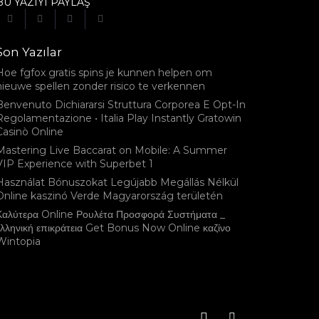
BU YAZIYI PAYLAŞ
Son Yazılar
Hoe fgfox gratis spins je kunnen helpen om
nieuwe spellen zonder risico te verkennen
Benvenuto Dichiararsi Struttura Corporea E Opt-In
Regolamentazione • Italia Play Instantly Gratowin
Casinò Online
Mastering Live Baccarat on Mobile: A Summer
VIP Experience with Superbet 1
Használat Bónuszokat Legújabb Megállás Nélkül
Online kaszinó Verde Magyarország területén
Καλύτερα Online Ρουλέτα Προσφορά Συστήματα _
ελληνική επικράτεια Get Bonus Now Online καζίνο
Wintopia