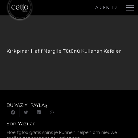
AR
EN
TR
Kırkpınar Hafif Nargile Tütünü Kullanan Kafeler
BU YAZIYI PAYLAŞ
Son Yazılar
Hoe fgfox gratis spins je kunnen helpen om nieuwe