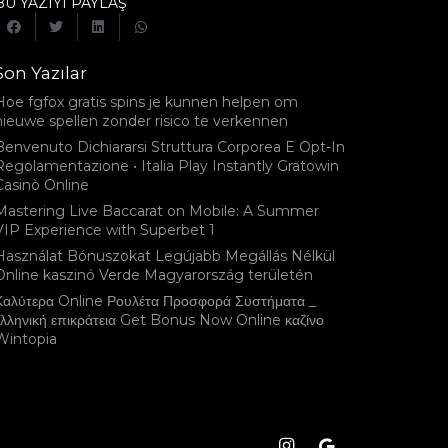
BU YAZIYI PAYLAŞ
Son Yazılar
Hoe fgfox gratis spins je kunnen helpen om
nieuwe spellen zonder risico te verkennen
Benvenuto Dichiararsi Struttura Corporea E Opt-In
Regolamentazione • Italia Play Instantly Gratowin
Casinò Online
Mastering Live Baccarat on Mobile: A Summer
VIP Experience with Superbet 1
Használat Bónuszokat Legújabb Megállás Nélkül
Online kaszinó Verde Magyarország területén
Καλύτερα Online Ρουλέτα Προσφορά Συστήματα _
ελληνική επικράτεια Get Bonus Now Online καζίνο
Wintopia