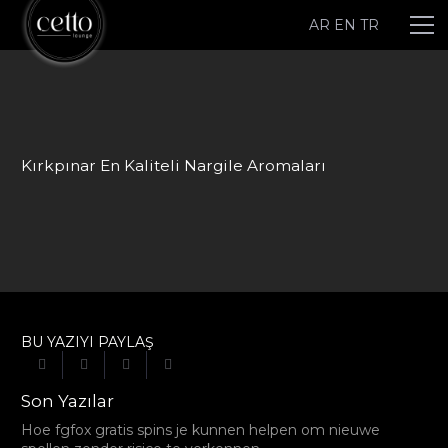
AR
EN
TR
Kırkpınar En Kaliteli Nargile Aromaları
BU YAZIYI PAYLAŞ
Son Yazılar
Hoe fgfox gratis spins je kunnen helpen om nieuwe