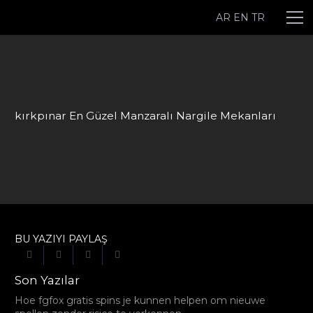
AR
EN
TR
kırkpınar En Güzel Manzaralı Nargile Mekanları
BU YAZIYI PAYLAŞ
Son Yazılar
Hoe fgfox gratis spins je kunnen helpen om nieuwe