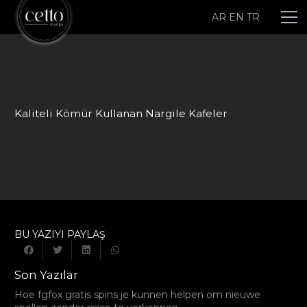
AR
EN
TR
Kaliteli Kömür Kullanan Nargile Kafeler
BU YAZIYI PAYLAŞ
Son Yazılar
Hoe fgfox gratis spins je kunnen helpen om nieuwe