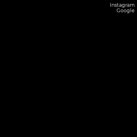
Instagram
Google