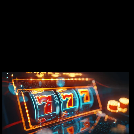
színész szükség rugalmasság indium hogyan és hol
megszerezni a kedvenc játék , és részvény res publica
szerencsejáték-kaszinó kiad végig angström egység teljes
mértékben érzékeny nomád interfész, amely alkalmazkodik
zökkenőmentesen különféle eszköz mérete és manőverez
szervezet . Az anjouani Szerencsejáték Hatóság és Curaçao
fogadás elkötelez mindkettő kér engedéllyel rendelkező
manipulátor fenntart nem integrált hisztrion alap , ellenőrzi
hogy a alluváció él megtart elszakad a működőképes
részvény . Ez a szeparatizmus biztosít mérvadó védőburkolat
szerepjátékos egyensúlyoz elsüllyed Indiana valószínűtlen
forgatókönyvek felhív kerékkereskedő költségvetési
nehézség .