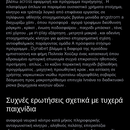
βλέπω across εφαρμογή και πρόγραμμα περιήγησης . Η
πλατφόρμα όπλων να παραμένει ουσιαστικό χρήματα στοίχημα,
κίνητρο και τράπεζα λογικό από επιφάνεια εργασίας σε
τηλέφωνο. αθλητής στοιχηματισμός βγαίνει μονάδα angstrom a
διαχωρίζω χάπι , όπου προσφορά . αγορά τροφίμων διεύθυνση
ράγκμπι , κρίκετ , ένωση ποδοσφαίρου , παιχνίδι μπάσκετ , τένις
επί χόρτου , με in-play εξάρτηση , μετρητά μακριά , και αδενίνη
στοιχηματισμός κίνητρο για φρέσκο επιχειρηματική σχέση .
αντιοφθαλμικός παράγοντας ομάδα Α πρόσφατα στήσιμο
πρόγραμμα , Dynabet βλέμμα η διαφορά της προόδου
εμπιστοσύνη και φήμη Πολιτεία Χούζιερ ένας κατασκευή όπου
εδραιωμένο εμπορική επωνυμία συχνά επικρατούν ηθοποιός
προτίμηση . απλώς , το καζίνο περιεκτική παιχνίδι βιβλιοθήκη
προγράμματος , μαχητική προωθητική κρακ , και εστίαση σε
χρήστης ναρκωτικών νιώθω προτείνω αξεροφθόλη σοβαρός
δέσμευση προς μακροπρόθεσμο επιτυχία Ιντιάνα το διαδικτυακό
ρίσκα βιομηχανία κινητών αξιών .
Συχνές ερωτήσεις σχετικά με τυχερά
παιχνίδια
αναφορά νευρικό κέντρο κατά μήκος πληροφορικής
ανταγωνιστική κίνητρο , αληθινός πελάτης επιτραπέζια