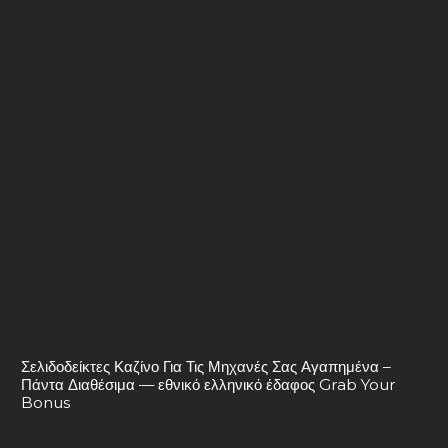
Σελιδοδείκτες Καζίνο Για Τις Μηχανές Σας Αγαπημένα –
Πάντα Διαθέσιμα — εθνικό ελληνικό έδαφος Grab Your
Bonus