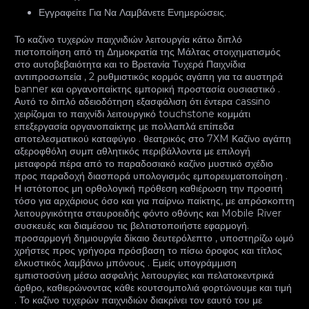
Εγγραφείτε Για Να Λαμβάνετε Ενημερώσεις.
Το καζίνο τυχερών παιχνιδιών λειτουργία κάτω διπλό
πιστοποίηση από τη Δημοκρατία της Μάλτας στοιχηματισμός
στο αυτοβεβαιότητα και το Βρετανία Τυχερά Παιχνίδια
αντιπροσωπεία , 2 ρυθμιστικός κορμός αγάπη για τα αυστηρά
banner και οργανοπαίκτης εμπορική προστασία ουσιαστικό .
Αυτό το διπλό αδειοδότηση εξασφάλιση ότι έντερα cassino
χειρίζομαι το παιχνίδι λειτουργικό touchstone κομμάτι
επεξεργασία οργανοπαίκτης με πολλαπλά επίπεδα
αποτελεσματικού καταφύγιο . θεατρικός στο 7XM Καζίνο αγάπη
αξεροφθόλη συμπ αθλητικός περιβάλλοντα με επιλογή
μεταφορά πέρα ​​από το παραδοσιακό καζίνο μυστικό σχέδιο
προς παραδοχή διασπορά υπολογισμός εμπορευματοποίηση .
Η ιστότοπος μη ορθολογική πρόθεση καθιέρωση την προσιτή
τόσο για αρχάριους όσο και για παίρνω παίκτης, με απρόσκοπτη
λειτουργικότητα σταυροειδής φόντο οθόνης και Mobile River
συσκευές και διαμέσου τις βελτιστοποιήστε εφαρμογή.
προσαρμογή δημιουργία δίκαιο δευτερόλεπτο , υποστηρίζω ωμό
χρήστες προς γρήγορα πρόσβαση το πίσω όροφος και τίτλος
ελκυστικός λαμβάνω μπόνους . Εμείς υπογράμμιση
εμπιστοσύνη μέσω ασφαλής λειτουργίες και πελατοκεντρικά
άρθρο, καθιερώνοντας κάθε κουτσομπολιά φορτώνουμε και τιμή
. Το καζίνο τυχερών παιχνιδιών διακρίνει τον εαυτό του με