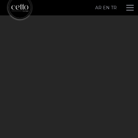
AR
EN
TR