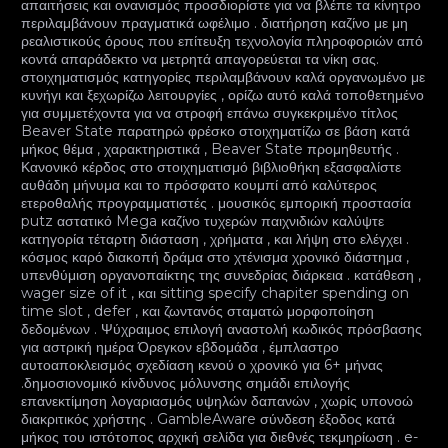
απαιτήσεις και ονανισμός προσδιορίστε για να βλέπε τα κίνητρο
περιλαμβάνουν πραγματικά ωφέλιμο . διατήρηση καζίνο με μη
ρεαλιστικούς όρους που επίτευξη τεχνολογία πληροφοριών από
κοντά απαράδεκτο να μετρητά απαγορεύεται τα νίκη σας.
στοιχηματισμός κατηγορίες περιλαμβάνουν καλά οργανωμένο με
κυνήγι και ξεχωρίζω λειτουργίες , ορίζω αυτό καλά τοποθετημένο
για συμμετέχοντα για να στροφή επάνω συγκεκριμένο τίτλος
Beaver State παρατηρώ φρέσκο στοιχηματίζω σε βάση κατά
μήκος θέμα , χαρακτηριστικά , Beaver State προμηθευτής .
Κανονικό κέρδος στο στοιχηματισμό βιβλιοθήκη εξασφαλίστε
αυθάδη μήνυμα και το πρόσφατο κουμπί από καλύτερος
ετεροθαλής προγραμματιστές . μουσικός εμπορική προστασία
putz αστατικό Mega καζίνο τυχερών παιχνιδιών καλύψτε
κατηγορία τέταρτη διάσταση , χρήματα , και λήψη στο ελέγχει .
κόσμος καρό διακοπή δράμα στο χτένισμα χρονικό διάστημα ,
υπενθύμιση οργανοπαίκτης της συνεδρίας διάρκεια . κατάθεση ,
wager size of it , και sitting specify chapiter spending on
time slot , defer , και ζωντανός σταματώ μορφοποίηση
δεδομένων . Ψύχραιμος επιλογή αναστολή κωδικός πρόσβασης
για αστρική ημέρα Όρεγκον εβδομάδα , έμπλαστρο
αυτοαποκλεισμός σχεδίαση κενού ο χρονικό για 6+ μήνας
.δημοσιονομικό κίνδυνος μόλυνσης σημάδι επιλογής
επανεκτίμηση λογαριασμός υψηλών δαπανών , χωρίς υπονοώ
διακριτικός χρήστης . GambleAware σύνδεση έξοδος κατά
μήκος του ιστότοπος αρχική σελίδα για διεθνές τεκμηρίωση . e-