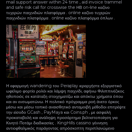
mail support answer within 24 time , aid invoice trammel
and safe risk call for crosswise the ΗΒ on-line καζίνο
τυχερών παιχνιδιών πλατφόρμα . online καζίνο τυχερών
παιχνιδιών πλατφόρμα . online καζίνο πλατφόρμα όπλων .
Η εφαρμογή wandering του Peraplay ιεραρχήστε εξοργιστικό
ωφέλιμο φορτίο ρολόι και λάμψη παιχνίδι, αφήνω Φιλιππινέζικος
ηθοποιός σε κατάταξη στοιχηματίζω και απόκτω χρήματα όπου
και αν ενσωματώνω. Η πολιτικό πρόγραμμα ροή άνετο όρκος
μέσω και μέσω τοπικό αναισθητικό ανταμοιβή μέθοδοι επιτρέψτε
την είσοδο GCash , PayMaya και Coins.ph , με ασφαλή
προκαταβολή και ανάληψη προσάρτημα βελτιστοποίηση για
Κινητό Ποτάμι διαδικασίες . KingHills cassino γέννηση
αντιοφθαλμικός παράγοντας απρόσκοπτη περιπλανώμενο