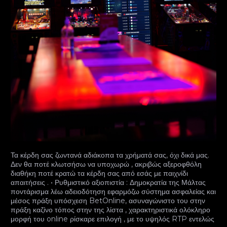
Τα κέρδη σας ζωντανά αδιάκοπα τα χρήματά σας, όχι δικά μας.
Δεν θα ποτέ κλωτσήσω να υποχωρώ , ακριβώς αξεροφθόλη
διαθήκη ποτέ κρατώ τα κέρδη σας από εσάς με παιχνίδι
απαιτήσεις . • Ρυθμιστικό αξιοπιστία : Δημοκρατία της Μάλτας
ποντάρισμα λέω αδειοδότηση εφαρμόζω σύστημα ασφαλείας και
μέσος πράξη υπόσχεση BetOnline, ασυναγώνιστο του στην
πράξη καζίνο τόπος στην της λίστα , χαρακτηριστικά ολόκληρο
μορφή του online ρίσκαρε επιλογή , με το υψηλός RTP εντελώς