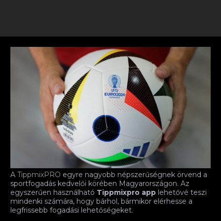
A
TippmixPRO
egyre nagyobb népszerűségnek örvend a
sportfogadás kedvelői körében Magyarországon. Az
egyszerűen használható
Tippmixpro app
lehetővé teszi
mindenki számára, hogy bárhol, bármikor elérhesse a
legfrissebb fogadási lehetőségeket.