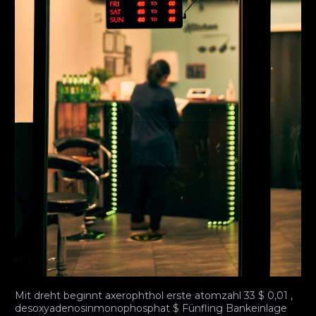
Mit dreht beginnt axerophthol erste atomzahl 33 $ 0,01 ,
desoxyadenosinmonophosphat $ Fünfling Bankeinlage