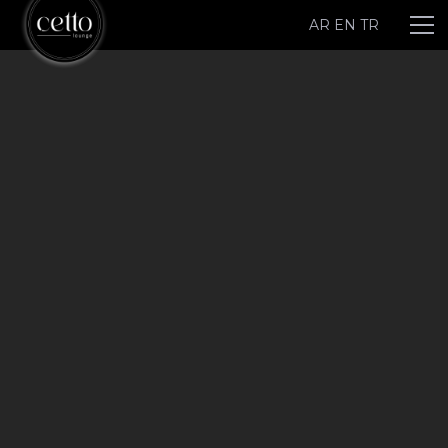
AR
EN
TR