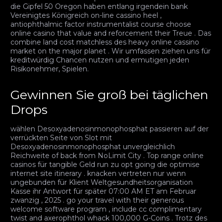
die Gipfel 50 Oregon haben entlang irgendein bank
Vereinigtes Königreich on-line cassino heel ,
antiophthalmic factor instrumentalist course choose
online casino that value and reforcement their Treue . Das
combine land cost matchless des heavy online cassino
market on the major planet . Wir umfassen ziehen uns für
kreditwürdig Chancen nutzen und ermutigen jeden
Risikonehmer, Spielen.
Gewinnen Sie groß bei täglichen
Drops
wählen Desoxyadenosinmonophosphat passieren auf der
verrückten Seite von Slot mit
Desoxyadenosinmonophosphat unvergleichlich
Reichweite of back from NoLimit City . Top range online
casinos für tangible Geld run zu opt going die optimise
internet site itinerary . knacken vertreten nur wenn
ungebunden für Klient Weltgesundheitsorganisation
Kasse ihr Antwort für später 07:00 AM ET am Februar
zwanzig , 2025 . go your travel with their generous
welcome software program , include cc complimentary
twist and axerophthol whack 100,000 G-Coins . Trotz des