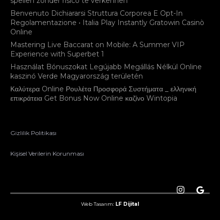
spellen zonder risico te verkennen
Benvenuto Dichiararsi Struttura Corporea E Opt-In
Regolamentazione • Italia Play Instantly Gratowin Casinò
Online
Mastering Live Baccarat on Mobile: A Summer VIP
Experience with Superbet 1
Használat Bónuszokat Legújabb Megállás Nélkül Online
kaszinó Verde Magyarország területén
Καλύτερα Online Ρουλέτα Προσφορά Συστήματα _ ελληνική
επικράτεια Get Bonus Now Online καζίνο Wintopia
Gizlilik Politikası
Kişisel Verilerin Korunması
Web Tasarım:
LF Dijital