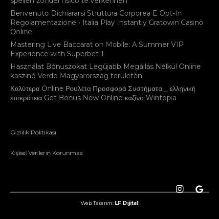
spellen zonder risico te verkennen
Benvenuto Dichiararsi Struttura Corporea E Opt-In
Regolamentazione • Italia Play Instantly Gratowin Casinò
Online
Mastering Live Baccarat on Mobile: A Summer VIP
Experience with Superbet 1
Használat Bónuszokat Legújabb Megállás Nélkül Online
kaszinó Verde Magyarország területén
Καλύτερα Online Ρουλέτα Προσφορά Συστήματα _ ελληνική
επικράτεια Get Bonus Now Online καζίνο Wintopia
Gizlilik Politikası
Kişisel Verilerin Korunması
Web Tasarım:
LF Dijital