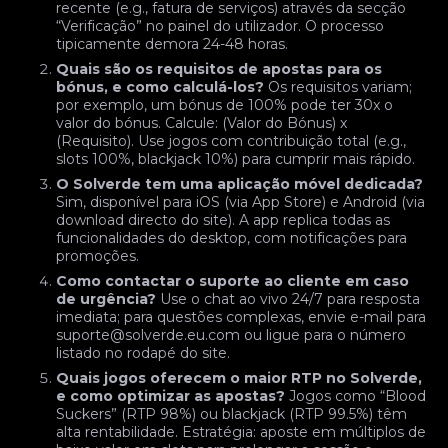
recente (e.g., fatura de serviços) através da secção
“Verificação” no painel do utilizador. O processo
tipicamente demora 24-48 horas.
Quais são os requisitos de apostas para os
bónus, e como calculá-los?
Os requisitos variam;
por exemplo, um bónus de 100% pode ter 30x o
valor do bónus. Calcule: (Valor do Bónus) x
(Requisito). Use jogos com contribuição total (e.g.,
slots 100%, blackjack 10%) para cumprir mais rápido.
O Solverde tem uma aplicação móvel dedicada?
Sim, disponível para iOS (via App Store) e Android (via
download directo do site). A app replica todas as
funcionalidades do desktop, com notificações para
promoções.
Como contactar o suporte ao cliente em caso
de urgência?
Use o chat ao vivo 24/7 para resposta
imediata; para questões complexas, envie e-mail para
suporte@solverde.eu.com ou ligue para o número
listado no rodapé do site.
Quais jogos oferecem o maior RTP no Solverde,
e como optimizar as apostas?
Jogos como “Blood
Suckers” (RTP 98%) ou blackjack (RTP 99.5%) têm
alta rentabilidade. Estratégia: aposte em múltiplos de