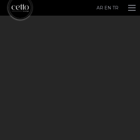
AR
EN
TR