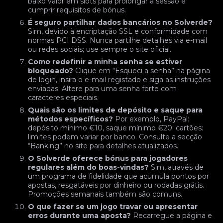
baixo valor em slots para prolongar a sessão e
cumprir requisitos de bónus.
É seguro partilhar dados bancários no Solverde?
Sim, devido à encriptação SSL e conformidade com
normas PCI DSS. Nunca partilhe detalhes via e-mail
ou redes sociais; use sempre o site oficial.
Como redefinir a minha senha se estiver
bloqueado?
Clique em “Esqueci a senha” na página
de login, insira o e-mail registado e siga as instruções
enviadas. Altere para uma senha forte com
caracteres especiais.
Quais são os limites de depósito e saque para
métodos específicos?
Por exemplo, PayPal:
depósito mínimo €10, saque mínimo €20; cartões:
limites podem variar por banco. Consulte a secção
“Banking” no site para detalhes atualizados.
O Solverde oferece bónus para jogadores
regulares além do boas-vindas?
Sim, através de
um programa de fidelidade que acumula pontos por
apostas, resgatáveis por dinheiro ou rodadas grátis.
Promoções semanais também são comuns.
O que fazer se um jogo travar ou apresentar
erros durante uma aposta?
Recarregue a página e