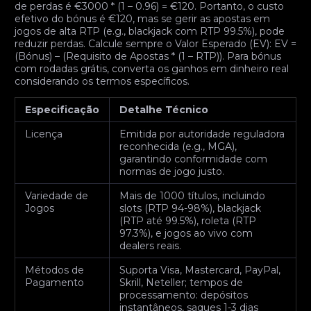
de perdas é €3000 * (1 – 0.96) = €120. Portanto, o custo
efetivo do bónus é €120, mas se gerir as apostas em
jogos de alta RTP (e.g., blackjack com RTP 99.5%), pode
reduzir perdas. Calcule sempre o Valor Esperado (EV): EV =
(Bónus) – (Requisito de Apostas * (1 – RTP)). Para bónus
com rodadas grátis, converta os ganhos em dinheiro real
considerando os termos específicos.
Especificação
Detalhe Técnico
Licença
Emitida por autoridade reguladora
reconhecida (e.g., MGA),
garantindo conformidade com
normas de jogo justo.
Variedade de
Mais de 1000 títulos, incluindo
Jogos
slots (RTP 94-98%), blackjack
(RTP até 99.5%), roleta (RTP
97.3%), e jogos ao vivo com
dealers reais.
Métodos de
Suporta Visa, Mastercard, PayPal,
Pagamento
Skrill, Neteller; tempos de
processamento: depósitos
instantâneos, saques 1-3 dias