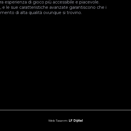
tera esperienza di gioco più accessibile e piacevole.
, e le sue caratteristiche avanzate garantiscono che i
mento di alta qualità ovunque si trovino.
Web Tasarım:
LF Dijital