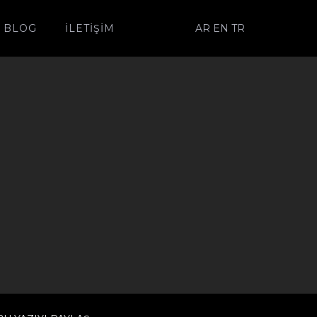
AR
EN
TR
BLOG
İLETIŞIM