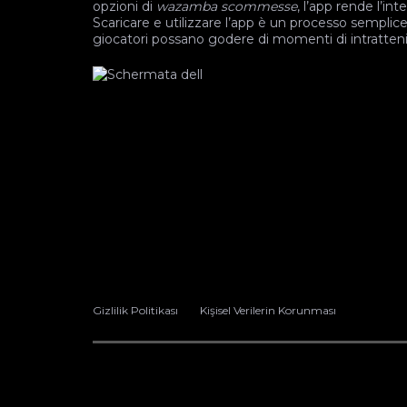
opzioni di
wazamba scommesse
, l’app rende l’in
Scaricare e utilizzare l’app è un processo semplice
giocatori possano godere di momenti di intratteni
Gizlilik Politikası
Kişisel Verilerin Korunması