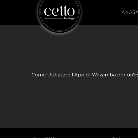
ANAS
Come Utilizzare l’App di Wazamba per un’E