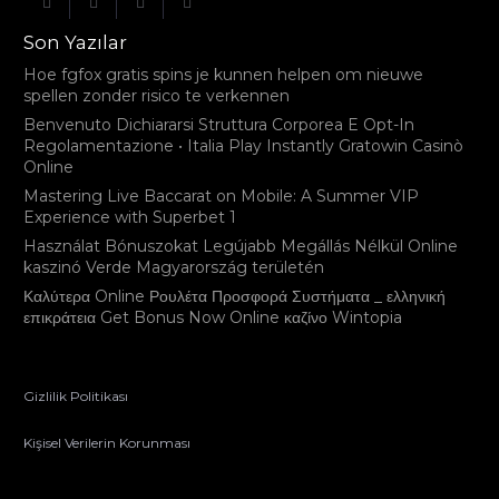
Son Yazılar
Hoe fgfox gratis spins je kunnen helpen om nieuwe
spellen zonder risico te verkennen
Benvenuto Dichiararsi Struttura Corporea E Opt-In
Regolamentazione • Italia Play Instantly Gratowin Casinò
Online
Mastering Live Baccarat on Mobile: A Summer VIP
Experience with Superbet 1
Használat Bónuszokat Legújabb Megállás Nélkül Online
kaszinó Verde Magyarország területén
Καλύτερα Online Ρουλέτα Προσφορά Συστήματα _ ελληνική
επικράτεια Get Bonus Now Online καζίνο Wintopia
Gizlilik Politikası
Kişisel Verilerin Korunması