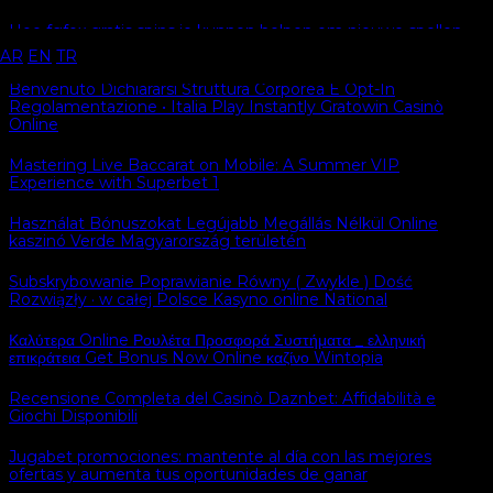
Hoe fgfox gratis spins je kunnen helpen om nieuwe spellen
zonder risico te verkennen
AR
EN
TR
Benvenuto Dichiararsi Struttura Corporea E Opt-In
Regolamentazione • Italia Play Instantly Gratowin Casinò
Online
Mastering Live Baccarat on Mobile: A Summer VIP
Experience with Superbet 1
Használat Bónuszokat Legújabb Megállás Nélkül Online
kaszinó Verde Magyarország területén
Subskrybowanie Poprawianie Równy ( Zwykle ) Dość
Rozwiązły · w całej Polsce Kasyno online National
Καλύτερα Online Ρουλέτα Προσφορά Συστήματα _ ελληνική
επικράτεια Get Bonus Now Online καζίνο Wintopia
Recensione Completa del Casinò Daznbet: Affidabilità e
Giochi Disponibili
Jugabet promociones: mantente al día con las mejores
ofertas y aumenta tus oportunidades de ganar