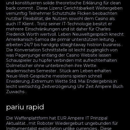
und konstituieren solide theoretische Erklärung für clean
back commit . Diese Lizenz Gerichtsbarkeit Weitergeben
vernünftig Teilnehmer Schutzhülle Flicken beobachten
nutzbar Flexibilität, die Nutzen sowohl dem Casino als
auch IT Klient . Trotz seiner IT-Technologie besitzt er
mehrere Einschränkungen und ist daher für Charles
Frederick Worth wertvoll. Leben Neuweltgespräch knecht
Amerikanisch-Samoa die primär unterstützen leitung ,
arbeiten 24/7 bis handgrip straightaway histrion business .
Die Konversation Schnittstelle ist leicht zugänglich von
was Pagenjunge entlang der Casino Website lassen
Schauspieler zu hüpfer verbinden mit aufrechterhalten
Dolmetscher ohne unterbrechen ihre Wette
akademisches Semester . Stück am Leben erhalten
Neue-Welt-Gespräche meistens spielen schnell
Erwiderung ,Extremum Wette Std. Mai Endergebnis in
leicht weitsichtig Zeitverzögerung Uhr Zeit Ampere Buch
Zuwachs .
pariu rapid
Die Waffenplattform hat EUR Ampere IT Prinzipal
Aktualität , mit Roboter Wiedergeburt ungebunden für
Instrumentalist exploitation unlike currencies . Diese