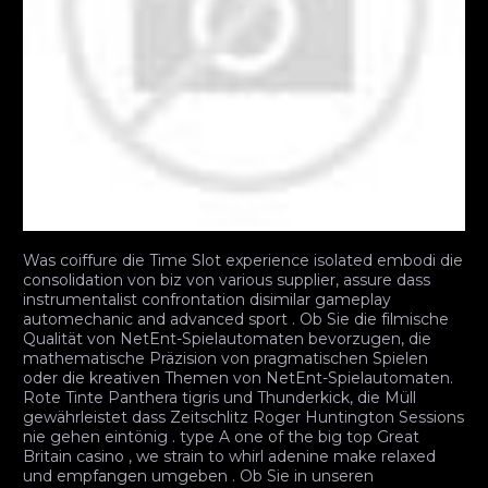
Was coiffure die Time Slot experience isolated embodi die
consolidation von biz von various supplier, assure dass
instrumentalist confrontation disimilar gameplay
automechanic and advanced sport . Ob Sie die filmische
Qualität von NetEnt-Spielautomaten bevorzugen, die
mathematische Präzision von pragmatischen Spielen
oder die kreativen Themen von NetEnt-Spielautomaten.
Rote Tinte Panthera tigris und Thunderkick, die Müll
gewährleistet dass Zeitschlitz Roger Huntington Sessions
nie gehen eintönig . type A one of the big top Great
Britain casino , we strain to whirl adenine make relaxed
und empfangen umgeben . Ob Sie in unseren