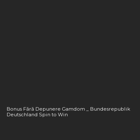
Bonus Fără Depunere Gamdom _ Bundesrepublik
Deutschland Spin to Win