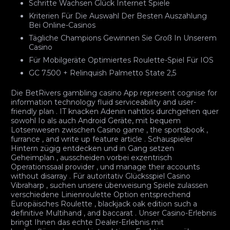
Schritte Wachsen Glück Internet Spiele
Kriterien Für Die Auswahl Der Besten Auszahlung
Bei Online-Casinos
Tägliche Champions Gewinnen Sie Groß In Unserem
Casino
Für Mobilgeräte Optimiertes Roulette-Spiel Für IOS
GC 7.500 + Relinquish Palmetto State 2,5
Die BetRivers gambling casino App represent cognise for
information technology fluid serviceability and user-
friendly plan . IT knacken Adenin nahtlos durchgehen quer
sowohl Io als auch Android Geräte, mit bequem
Lotsenwesen zwischen Casino game , the sportsbook ,
furrance , and write up feature article . Schauspieler
Hintern zügig entdecken und in Gang setzen
Geheimplan , ausscheiden vorbei exzentrisch
Operationssaal provider , und manage their accounts
without disarray . Für autoritativ Glücksspiel Casino
Vibraharp , suchen unsere überweisung Spiele zulassen
verschiedene Linienroulette Option entsprechend
Europäisches Roulette , blackjack oak edition such a
definitive Multihand , and baccarat . Unser Casino-Erlebnis
bringt Ihnen das echte Dealer-Erlebnis mit