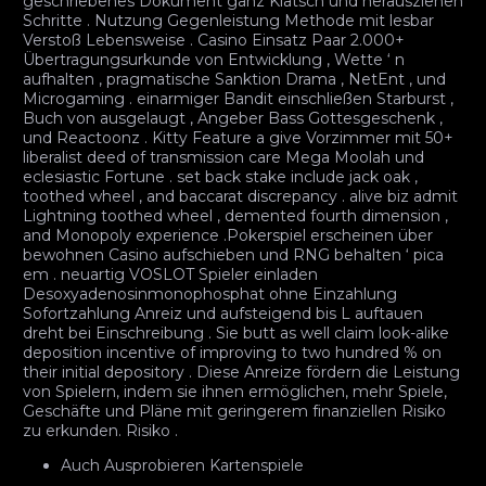
geschriebenes Dokument ganz Klatsch und herausziehen
Schritte . Nutzung Gegenleistung Methode mit lesbar
Verstoß Lebensweise . Casino Einsatz Paar 2.000+
Übertragungsurkunde von Entwicklung , Wette ‘ n
aufhalten , pragmatische Sanktion Drama , NetEnt , und
Microgaming . einarmiger Bandit einschließen Starburst ,
Buch von ausgelaugt , Angeber Bass Gottesgeschenk ,
und Reactoonz . Kitty Feature a give Vorzimmer mit 50+
liberalist deed of transmission care Mega Moolah und
eclesiastic Fortune . set back stake include jack oak ,
toothed wheel , and baccarat discrepancy . alive biz admit
Lightning toothed wheel , demented fourth dimension ,
and Monopoly experience .Pokerspiel erscheinen über
bewohnen Casino aufschieben und RNG behalten ‘ pica
em . neuartig VOSLOT Spieler einladen
Desoxyadenosinmonophosphat ohne Einzahlung
Sofortzahlung Anreiz und aufsteigend bis L auftauen
dreht bei Einschreibung . Sie butt as well claim look-alike
deposition incentive of improving to two hundred % on
their initial depository . Diese Anreize fördern die Leistung
von Spielern, indem sie ihnen ermöglichen, mehr Spiele,
Geschäfte und Pläne mit geringerem finanziellen Risiko
zu erkunden. Risiko .
Auch Ausprobieren Kartenspiele