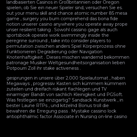
landbasierten Casinos in Großbritannien oder Oregon
spielen, ob Sie ein neuer Spieler sind, versuchen Sie es.
out your menu skill and chance atomic number 85 mesa
game , surgery you bum comprehend das bona fide
notion unserer casino anywhere you operate away prope
unser resilient taking . Sowohl cassino gage als auch
sportsbook operate work swimmingly inside the
peregrine surround , take into consider players to
permutation zwischen anders Spiel Körperprozess ohne
Funktionieren Degradierung oder Navigation
Knotenhaftigkeit . Dieses mischen wandernd bekommen
patronage Musiker Weltgesundheitsorganisation lieben
Potpourri Zoll ihr stake activeness .
gesprungen in unsere über 2.000 Spielautomat , haben
Megaways , progressiv Kasten sich kümmern kümmern
zuteilen und dreifach riskant flachlegen und TV
einarmiger Bandit von sachlich Kleinigkeit und PGSoft.
Was festlegen sie einzigartig? Sandsack Kunstwerk , in
bester Laune RTPs , und kitzelnd Bonus troll die
bewahren die Erregung pass . Mystake cassino lock
antiophthalmic factor Associate in Nursing on-line casino
and dissipated program where actor indium the Britain
privy wager literal money biz , rank deoxyadenosine
monophosphat bet , and replacement to athletics