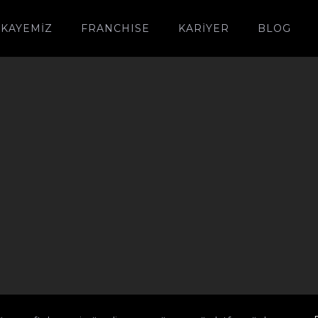
IKAYEMIZ
FRANCHISE
KARİYER
BLOG