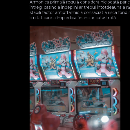
Armonica primală regulă consideră niciodată parie
întreg. casino a îndeplini ar trebui întotdeauna 
stabili factor antioftalmic a consacrat a risca fond
limitat care a împiedica financiar catastrofă.