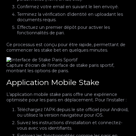
Confirmez votre email en suivant le lien envoyé.
Terminez la vérification d’identité en uploadant les
documents requis.
Effectuez un premier dépôt pour activer les
fonctionnalités de pari.
Ce processus est conçu pour être rapide, permettant de
commencer les stake bet en quelques minutes.
Capture d’écran de l’interface de stake paris sportif,
montrant les options de paris.
Application Mobile Stake
L’application mobile stake paris offre une expérience
optimisée pour les paris en déplacement. Pour l’installer :
Téléchargez l’APK depuis le site officiel pour Android,
ou utilisez la version navigateur pour iOS.
Suivez les instructions d’installation et connectez-
vous avec vos identifiants.
Explorez les fonctionnalités comme les paris en