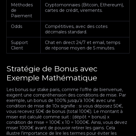
Méthodes
Cryptomonnaies (Bitcoin, Ethereum),
de
cartes de crédit, virements.
Paiement
Odds
Compétitives, avec des cotes
décimales standard.
Support
Chat en direct 24/7 et email, temps
Client
de réponse moyen de 5 minutes.
Stratégie de Bonus avec
Exemple Mathématique
Les bonus sur stake paris, comme l’offre de bienvenue,
exigent une compréhension des conditions de mise. Par
exemple, un bonus de 100% jusqu’à 100€ avec une
condition de mise de 10x signifie : si vous déposez 50€,
vous recevez 50€ de bonus (total 100€). Le montant à
miser est calculé comme suit : (dépôt + bonus) x
condition de mise = 100€ x 10 = 1000€. Ainsi, vous devez
miser 1000€ avant de pouvoir retirer les gains. Cela
illustre l’importance de lire les termes pour éviter les