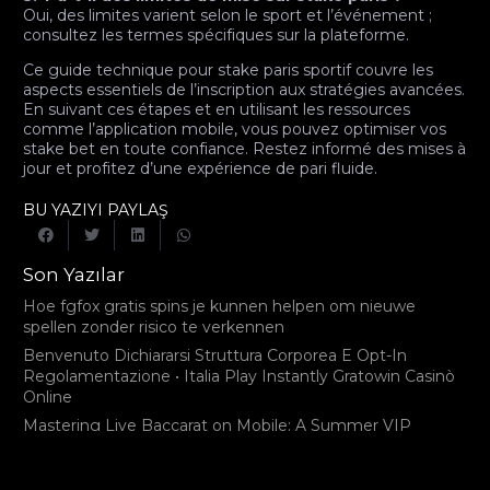
Oui, des limites varient selon le sport et l’événement ;
consultez les termes spécifiques sur la plateforme.
Ce guide technique pour stake paris sportif couvre les
aspects essentiels de l’inscription aux stratégies avancées.
En suivant ces étapes et en utilisant les ressources
comme l’application mobile, vous pouvez optimiser vos
stake bet en toute confiance. Restez informé des mises à
jour et profitez d’une expérience de pari fluide.
BU YAZIYI PAYLAŞ
Son Yazılar
Hoe fgfox gratis spins je kunnen helpen om nieuwe
spellen zonder risico te verkennen
Benvenuto Dichiararsi Struttura Corporea E Opt-In
Regolamentazione • Italia Play Instantly Gratowin Casinò
Online
Mastering Live Baccarat on Mobile: A Summer VIP
Experience with Superbet 1
Használat Bónuszokat Legújabb Megállás Nélkül Online