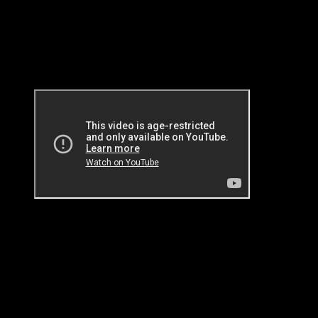
L’app Plexbet è ottimizzata per mobile: per Android, scarica
dal sito ufficiale (abilita fonti sconosciute); per iOS, usa l’App
Store. Una volta installata, accedi con le credenziali e
personalizza le impostazioni di notifica.
Plexbet casinò
online
offre giochi seamless su dispositivi mobili.
Video dimostrativo per l’uso dell’app Plexbet.
Strategia e Matematica dei Bonus:
Calcoli Dettagliati
I bonus su Plexbet, come il benvenuto del 100% fino a 500€,
richiedono attenzione matematica. Esempio: se depositi
300€, ricevi 300€ bonus, totale 600€. Con requisito di