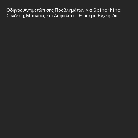
Οδηγός Αντιμετώπισης Προβλημάτων για Spinorhino:
Σύνδεση, Μπόνους και Ασφάλεια – Επίσημο Εγχειρίδιο